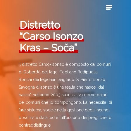
Distretto
“Carso Isonzo
Hit enter to search or ESC to close
Kras – Soča”
Il distretto Carso-Isonzo è composto dai comuni
di Doberdò del lago, Fogliano Redipuglia,
Ronchi dei legionari, Sagrado, S, Pier d’Isonzo,
Savogna d’Isonzo è una realtà che nasce “dal
basso” nell’anno 2003 su iniziativa dei volontari
dei comuni che lo compongono. La necessità di
fare sistema, specie nella gestione degli incendi
boschivi è stata, ed è tutt’ora uno dei pregi che lo
contraddistingue.