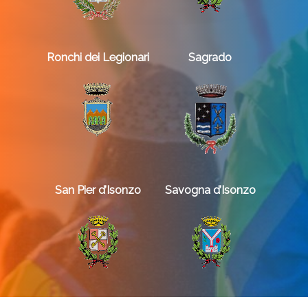
Ronchi dei Legionari
Sagrado
San Pier d’Isonzo
Savogna d’Isonzo
La storia
Sonde piezometri
Eventi
Diventa volontario